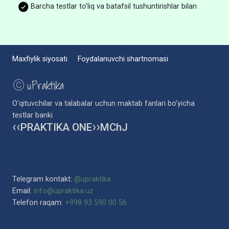
Barcha testlar to'liq va batafsil tushuntirishlar bilan
Maxfiylik siyosati
Foydalanuvchi shartnomasi
©
uPraktika
O'qituvchilar va talabalar uchun maktab fanlari bo'yicha
testlar banki
PRAKTIKA ONE
MChJ
❮❮
❯❯
Telegram kontakt:
@upraktika
Email:
info@upraktika.uz
Telefon raqam:
+998 93 590 00 56