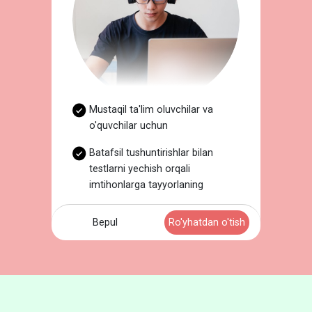
Mustaqil ta'lim oluvchilar va
o'quvchilar uchun
Batafsil tushuntirishlar bilan
testlarni yechish orqali
imtihonlarga tayyorlaning
Bepul
Ro'yhatdan o'tish