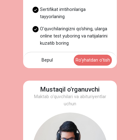
Sertifikat imtihonlariga
tayyorlaning
O'quvchilaringizni qo'shing, ularga
online test yuboring va natijalarini
kuzatib boring
Bepul
Ro'yhatdan o'tish
Mustaqil o'rganuvchi
Maktab o'quvchilari va abituriyentlar
uchun