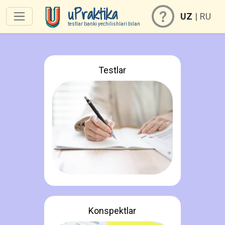
uPraktika
UZ
|
RU
testlar banki yechilishlari bilan
Testlar
Konspektlar