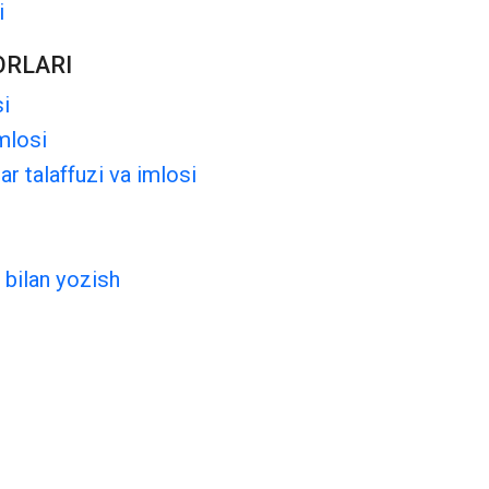
i
ORLARI
si
imlosi
ar talaffuzi va imlosi
 bilan yozish