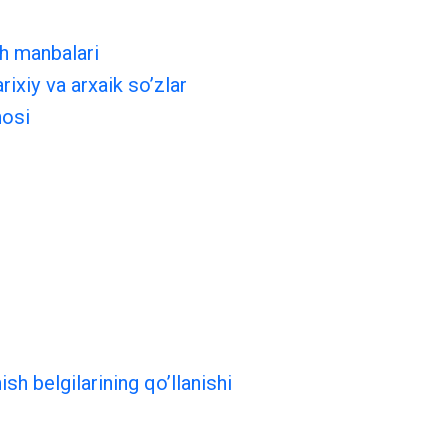
sh manbalari
rixiy va arxaik so’zlar
nosi
ish belgilarining qo’llanishi