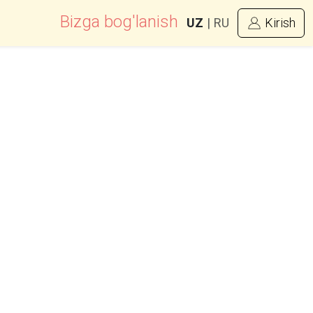
Bizga bog'lanish
UZ
|
RU
Kirish