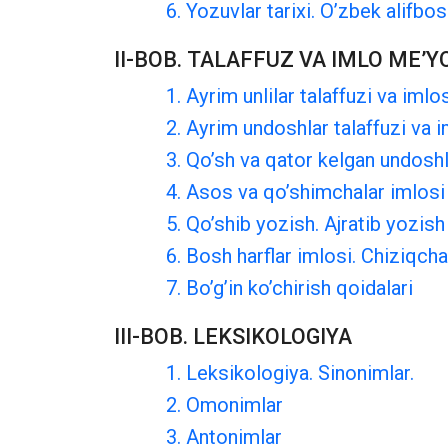
6. Yozuvlar tarixi. O’zbek alifbos
II-BOB. TALAFFUZ VA IMLO ME’Y
1. Ayrim unlilar talaffuzi va imlo
2. Ayrim undoshlar talaffuzi va 
3. Qo’sh va qator kelgan undoshl
4. Asos va qo’shimchalar imlosi
5. Qo’shib yozish. Ajratib yozish
6. Bosh harflar imlosi. Chiziqcha
7. Bo’g’in ko’chirish qoidalari
III-BOB. LEKSIKOLOGIYA
1. Leksikologiya. Sinonimlar.
2. Omonimlar
3. Antonimlar