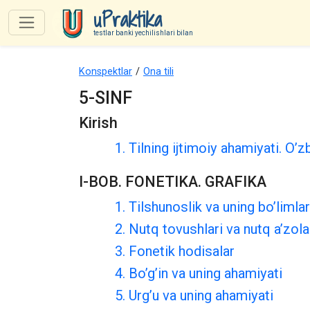
uPraktika
testlar banki yechilishlari bilan
Konspektlar
/
Ona tili
5-SINF
Kirish
1. Tilning ijtimoiy ahamiyati. O’zbe
I-BOB. FONETIKA. GRAFIKA
1. Tilshunoslik va uning bo’limlar
2. Nutq tovushlari va nutq a’zola
3. Fonetik hodisalar
4. Bo’g’in va uning ahamiyati
5. Urg’u va uning ahamiyati