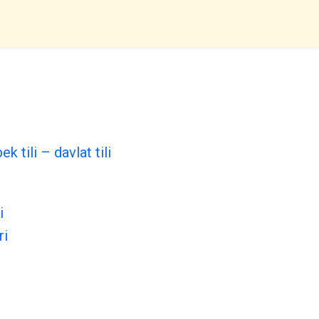
k tili – davlat tili
i
ri