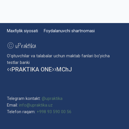
Maxfiylik siyosati
Foydalanuvchi shartnomasi
©
uPraktika
O'qituvchilar va talabalar uchun maktab fanlari bo'yicha
testlar banki
PRAKTIKA ONE
MChJ
❮❮
❯❯
Telegram kontakt:
@upraktika
Email:
info@upraktika.uz
Telefon raqam:
+998 93 590 00 56