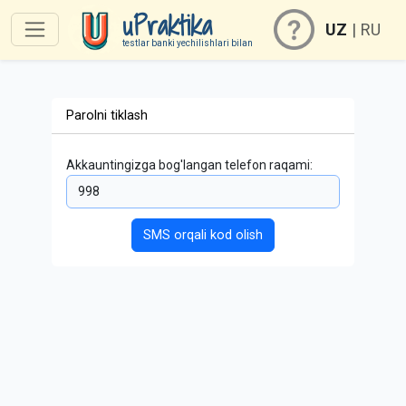
uPraktika
UZ
|
RU
testlar banki yechilishlari bilan
Parolni tiklash
Akkauntingizga bog'langan telefon raqami:
SMS orqali kod olish