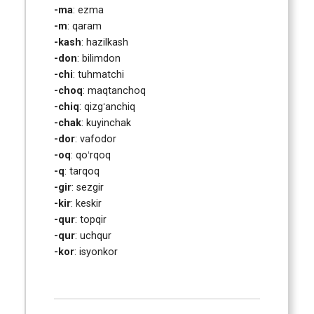
-ma
: ezma
-m
: qaram
-kash
: hazilkash
-don
: bilimdon
-chi
: tuhmatchi
-choq
: maqtanchoq
-chiq
: qizgʻanchiq
-chak
: kuyinchak
-dor
: vafodor
-oq
: qoʻrqoq
-q
: tarqoq
-gir
: sezgir
-kir
: keskir
-qur
: topqir
-qur
: uchqur
-kor
: isyonkor