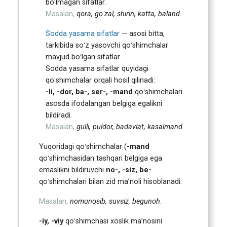
boʻlmagan sifatlar.
Masalan,
qora, goʻzal, shirin, katta, baland
.
Sodda yasama sifatlar
— asosi bitta,
tarkibida soʻz yasovchi qoʻshimchalar
mavjud boʻlgan sifatlar.
Sodda yasama sifatlar quyidagi
qoʻshimchalar orqali hosil qilinadi:
-li, -dor, ba-, ser-, -mand
qoʻshimchalari
asosda ifodalangan belgiga egalikni
bildiradi.
Masalan,
gulli, puldor, badavlat, kasalmand
.
Yuqoridagi qoʻshimchalar (
-mand
qoʻshimchasidan tashqari belgiga ega
emaslikni bildiruvchi
no-, -siz, be-
qoʻshimchalari bilan zid maʼnoli hisoblanadi.
Masalan,
nomunosib, suvsiz, begunoh
.
-iy, -viy
qoʻshimchasi xoslik maʼnosini