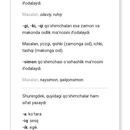
ifodalaydi.
Masalan,
oilaviy, ruhiy.
-gi, -ki, -qi
qoʻshimchalari esa zamon va
makonda oidlik maʼnosini ifodalaydi.
Masalan, yozgi, qishki (zamonga oid), ichki,
tashqi (makonga oid).
-simon
qoʻshimchasi oʻxshashlik maʼnosini
ifodalaydi.
Masalan,
naysimon, qalqonsimon.
Shuningdek, quyidagi qoʻshimchalar ham
sifat yasaydi:
-a
: koʻtara
-iq
: siniq
-ik
: egik