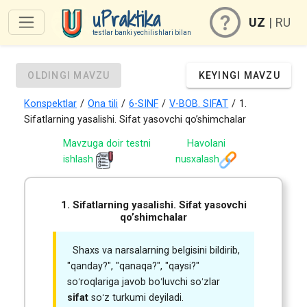
uPraktika
UZ
|
RU
testlar banki yechilishlari bilan
OLDINGI MAVZU
KEYINGI MAVZU
Konspektlar
/
Ona tili
/
6-SINF
/
V-BOB. SIFAT
/
1.
Sifatlarning yasalishi. Sifat yasovchi qo’shimchalar
Mavzuga doir testni
Havolani
ishlash
nusxalash
1. Sifatlarning yasalishi. Sifat yasovchi
qo’shimchalar
Shaxs va narsalarning belgisini bildirib,
"qanday?", "qanaqa?", "qaysi?"
soʻroqlariga javob boʻluvchi soʻzlar
sifat
soʻz turkumi deyiladi.