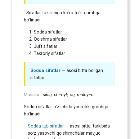
Sifatlar tuzilishiga koʻra toʻrt guruhga
boʻlinadi:
Sodda sifatlar
Qoʻshma sifatlar
Juft sifatlar
Takroriy sifatlar
Sodda sifatlar
— asosi bitta boʻlgan
sifatlar.
Masalan,
siniq, chiroyli, oq, muloyim
.
Sodda sifatlar o'z ichida yana ikki guruhga
boʻlinadi:
Sodda tub sifatlar
— asosi bitta, tarkibida
soʻz yasovchi qoʻshimchalar mavjud