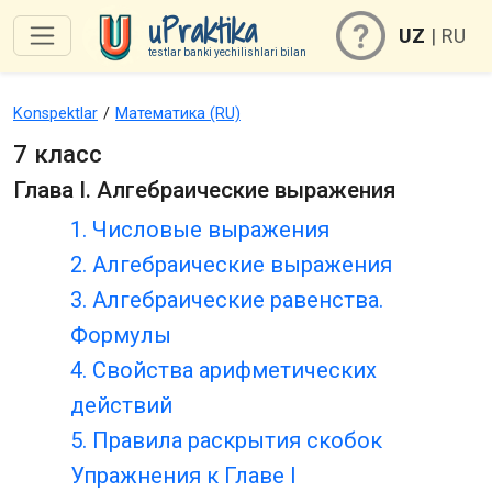
uPraktika
UZ
|
RU
testlar banki yechilishlari bilan
Konspektlar
/
Математика (RU)
7 класс
Глава I. Алгебраические выражения
1. Числовые выражения
2. Алгебраические выражения
3. Алгебраические равенства.
Формулы
4. Свойства арифметических
действий
5. Правила раскрытия скобок
Упражнения к Главе I