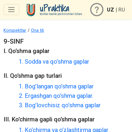
uPraktika
UZ
|
RU
testlar banki yechilishlari bilan
Konspektlar
/
Ona tili
9-SINF
I. Qo’shma gaplar
1. Sodda va qo’shma gaplar
II. Qo’shma gap turlari
1. Bog’langan qo’shma gaplar
2. Ergashgan qo’shma gaplar.
3. Bog’lovchisiz qo’shma gaplar
III. Ko’chirma gapli qo’shma gaplar
1. Ko’chirma va o’zlashtirma gaplar