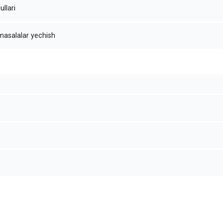
ullari
masalalar yechish