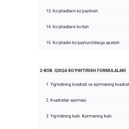
13. Koʻphadlarni koʻpaytirish
14. Koʻphadlarni boʻlish
15. Koʻphadni koʻpaytuvchilarga ajratish
2-BOB. QISQA KOʻPAYTIRISH FORMULALARI
1. Yigʻindining kvadrati va ayirmaning kvadrat
2. Kvadratlar ayirmasi
3. Yigʻindining kubi. Ayirmaning kubi