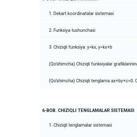
1. Dekart koordinatalar sistemasi
2. Funksiya tushunchasi
3. Chiziqli funksiya: y=kx, y=kx+b
(Qo'shimcha) Chiziqli funksiyalar grafiklarinin
(Qo'shimcha) Chiziqli tenglama ax+by+c=0. Ch
6-BOB. CHIZIQLI TENGLAMALAR SISTEMASI
1. Chiziqli tenglamalar sistemasi