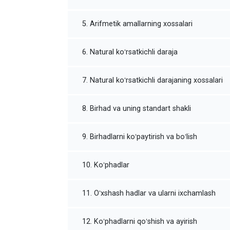
5. Arifmetik amallarning xossalari
6. Natural koʻrsatkichli daraja
7. Natural koʻrsatkichli darajaning xossalari
8. Birhad va uning standart shakli
9. Birhadlarni koʻpaytirish va boʻlish
10. Koʻphadlar
11. Oʻxshash hadlar va ularni ixchamlash
12. Koʻphadlarni qoʻshish va ayirish