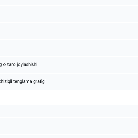
g o'zaro joylashishi
iziqli tenglama grafigi