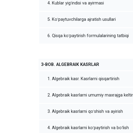
4. Kublar yigʻindisi va ayirmasi
5. Koʻpaytuvchilarga ajratish usullari
6. Qisqa koʻpaytirish formulalarining tatbiqi
3-BOB. ALGEBRAIK KASRLAR
1. Algebraik kasr. Kasrlarni qisqartirish
2. Algebraik kasrlarni umumiy maxrajga keltir
3. Algebraik kasrlarni qoʻshish va ayirish
4. Algebraik kasrlarni koʻpaytirish va boʻlish