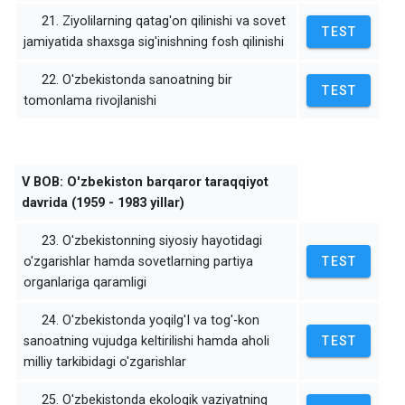
21. Ziyolilarning qatag'on qilinishi va sovet
TEST
jamiyatida shaxsga sig'inishning fosh qilinishi
22. O'zbekistonda sanoatning bir
TEST
tomonlama rivojlanishi
V BOB: O'zbekiston barqaror taraqqiyot
davrida (1959 - 1983 yillar)
23. O'zbekistonning siyosiy hayotidagi
o'zgarishlar hamda sovetlarning partiya
TEST
organlariga qaramligi
24. O'zbekistonda yoqilg'I va tog'-kon
sanoatning vujudga keltirilishi hamda aholi
TEST
milliy tarkibidagi o'zgarishlar
25. O'zbekistonda ekologik vaziyatning