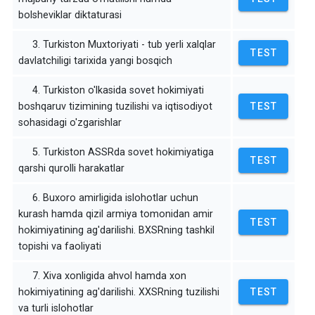
bolsheviklar diktaturasi
3. Turkiston Muxtoriyati - tub yerli xalqlar
TEST
davlatchiligi tarixida yangi bosqich
4. Turkiston o'lkasida sovet hokimiyati
boshqaruv tizimining tuzilishi va iqtisodiyot
TEST
sohasidagi o'zgarishlar
5. Turkiston ASSRda sovet hokimiyatiga
TEST
qarshi qurolli harakatlar
6. Buxoro amirligida islohotlar uchun
kurash hamda qizil armiya tomonidan amir
TEST
hokimiyatining ag'darilishi. BXSRning tashkil
topishi va faoliyati
7. Xiva xonligida ahvol hamda xon
hokimiyatining ag'darilishi. XXSRning tuzilishi
TEST
va turli islohotlar