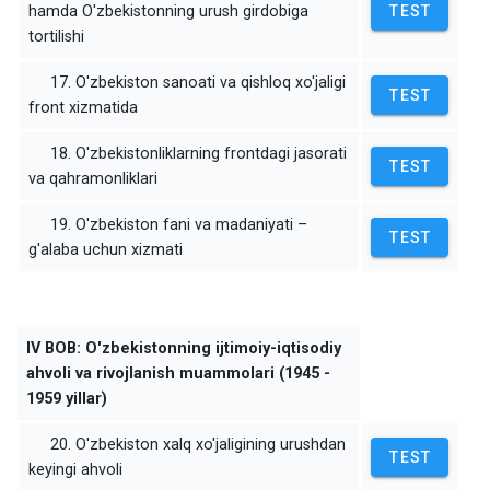
hamda O'zbekistonning urush girdobiga
TEST
tortilishi
17. O'zbekiston sanoati va qishloq xo'jaligi
TEST
front xizmatida
18. O'zbekistonliklarning frontdagi jasorati
TEST
va qahramonliklari
19. O'zbekiston fani va madaniyati –
TEST
g'alaba uchun xizmati
IV BOB: O'zbekistonning ijtimoiy-iqtisodiy
ahvoli va rivojlanish muammolari (1945 -
1959 yillar)
20. O'zbekiston xalq xo'jaligining urushdan
TEST
keyingi ahvoli