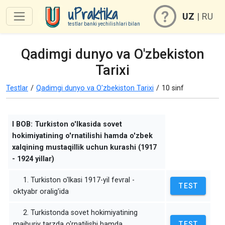
uPraktika
UZ
|
RU
testlar banki yechilishlari bilan
Qadimgi dunyo va O'zbekiston
Tarixi
Testlar
/
Qadimgi dunyo va O'zbekiston Tarixi
/
10 sinf
I BOB: Turkiston o'lkasida sovet
hokimiyatining o'rnatilishi hamda o'zbek
xalqining mustaqillik uchun kurashi (1917
- 1924 yillar)
1. Turkiston o'lkasi 1917-yil fevral -
TEST
oktyabr oralig'ida
2. Turkistonda sovet hokimiyatining
majburiy tarzda o'rnatilishi hamda
TEST