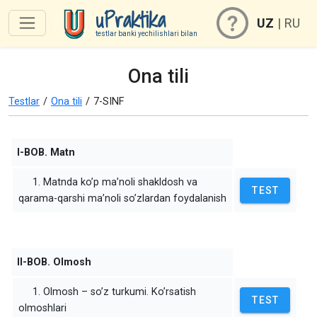
uPraktika
UZ
|
RU
testlar banki yechilishlari bilan
Ona tili
Testlar
/
Ona tili
/
7-SINF
I-BOB. Matn
1. Matnda ko’p ma’noli shakldosh va
TEST
qarama-qarshi ma’noli so’zlardan foydalanish
II-BOB. Olmosh
1. Olmosh – so’z turkumi. Ko’rsatish
TEST
olmoshlari