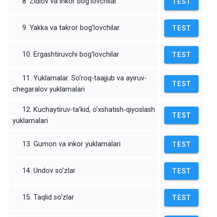
8. Zidlov va inkor bog’lovchilar.
TEST
9. Yakka va takror bog’lovchilar.
TEST
10. Ergashtiruvchi bog’lovchilar
TEST
11. Yuklamalar. So’roq-taajjub va ayiruv-
TEST
chegaralov yuklamalari
12. Kuchaytiruv-ta’kid, o’xshatish-qiyoslash
TEST
yuklamalari
13. Gumon va inkor yuklamalari
TEST
14. Undov so’zlar
TEST
15. Taqlid so’zlar
TEST