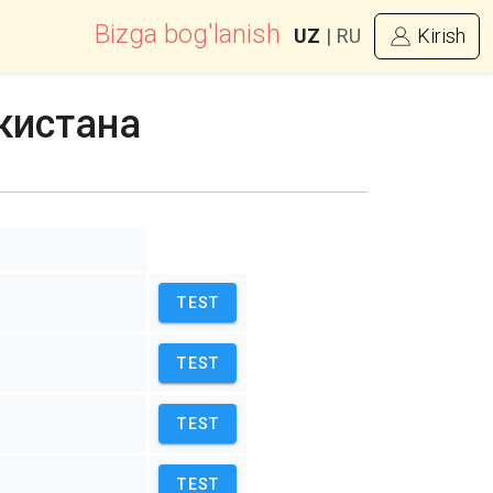
Bizga bog'lanish
UZ
|
RU
Kirish
кистана
TEST
TEST
TEST
TEST