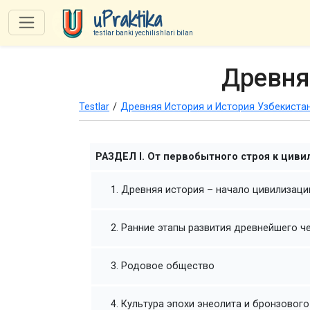
uPraktika
testlar banki yechilishlari bilan
Древня
Testlar
/
Древняя История и История Узбекиста
РАЗДЕЛ I. От первобытного строя к циви
1. Древняя история – начало цивилизаци
2. Ранние этапы развития древнейшего ч
3. Родовое общество
4. Культура эпохи энеолита и бронзового