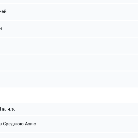
ией
и
 в. н.э.
 в Среднюю Азию