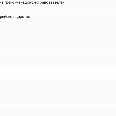
ив греко-македонских завоевателей
трийское царство