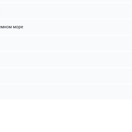
и
земном море