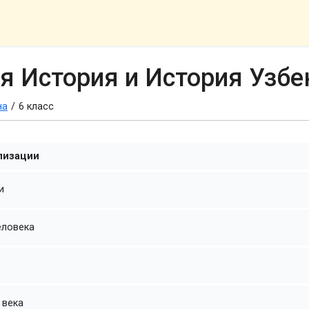
я История и История Узбе
на
/
6 класс
лизации
и
еловека
 века