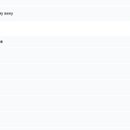
му веку
ия