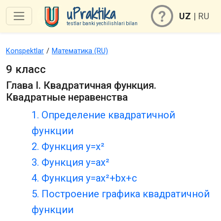
uPraktika
UZ
|
RU
testlar banki yechilishlari bilan
Konspektlar
/
Математика (RU)
9 класс
Глава I. Квадратичная функция.
Квадратные неравенства
1. Определение квадратичной
функции
2. Функция y=x²
3. Функция y=ax²
4. Функция y=ax²+bx+c
5. Построение графика квадратичной
функции